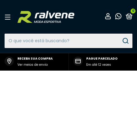
0
RECEBA SUA COMPRA
PAGUE PARCELADO
Ver meios de envio
Em até 12 vezes