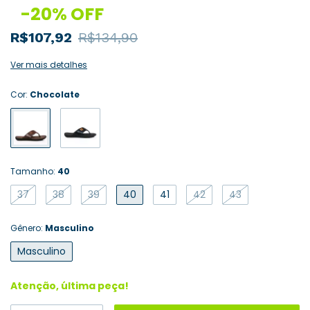
-
20
%
OFF
R$107,92
R$134,90
Ver mais detalhes
Cor:
Chocolate
Tamanho:
40
37
38
39
40
41
42
43
Gênero:
Masculino
Masculino
Atenção, última peça!