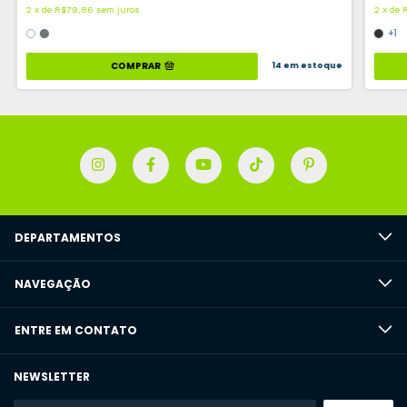
2
x
de
R$79,86
sem juros
2
x
de
+1
COMPRAR
14
em estoque
DEPARTAMENTOS
NAVEGAÇÃO
ENTRE EM CONTATO
NEWSLETTER