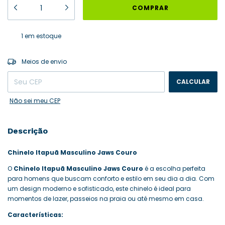
1
em estoque
ALTERAR CEP
Entregas para o CEP:
Meios de envio
CALCULAR
Não sei meu CEP
Descrição
Chinelo Itapuã Masculino Jaws Couro
O
Chinelo Itapuã Masculino Jaws Couro
é a escolha perfeita
para homens que buscam conforto e estilo em seu dia a dia. Com
um design moderno e sofisticado, este chinelo é ideal para
momentos de lazer, passeios na praia ou até mesmo em casa.
Características: