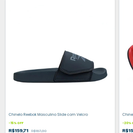
Chinelo Reebok Masculino Slide com Velcro
Chine
-
15
%
OFF
-
20
%
R$159,71
R$1
R$187,90