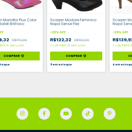
n Mariotta Plus Color
Scarpin Modare Feminino
Scarpin M
allet Brilhoso
Napa Sense Flex
Napa Sense
FF
-
20
%
OFF
-
20
%
OFF
8,32
R$122,32
R$139,
R$172,90
R$152,90
$69,16
sem juros
2
x
de
R$61,16
sem juros
2
x
de
R$69,
COMPRAR
COMPRAR
C
toque
9
em estoque
4
em estoq