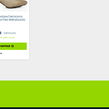
odare Feminina
 Flex Metalizado
92
R$174,90
96
sem juros
OMPRAR
ue