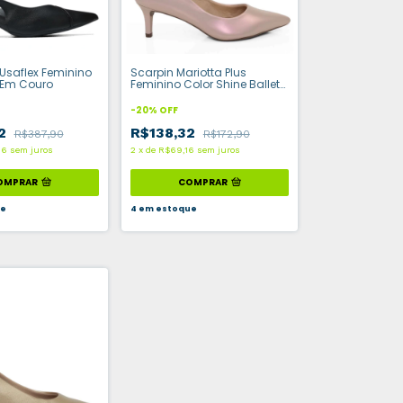
Usaflex Feminino
Scarpin Mariotta Plus
 Em Couro
Feminino Color Shine Ballet
Perolado
-
20
%
OFF
32
R$138,32
R$387,90
R$172,90
06
sem juros
2
x
de
R$69,16
sem juros
OMPRAR
COMPRAR
ue
4
em estoque