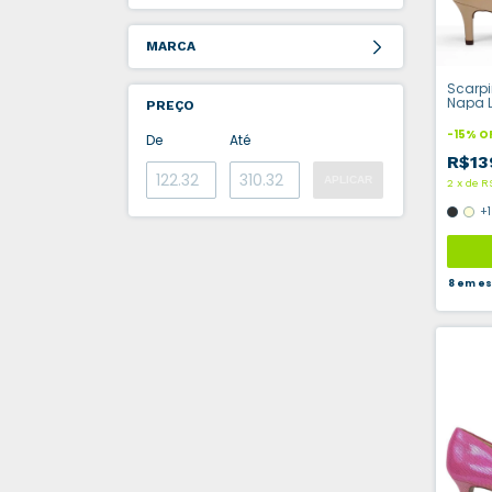
MARCA
Scarpi
Napa L
PREÇO
-
15
%
O
De
Até
R$13
APLICAR
2
x
de
R
+1
8
em es