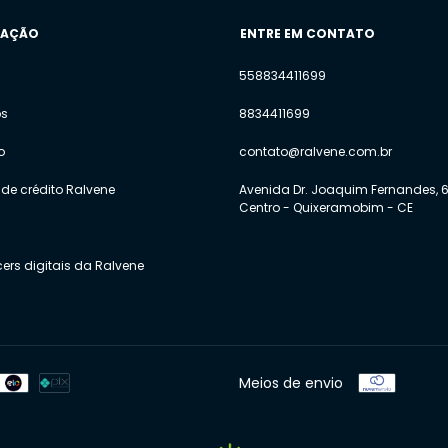
GAÇÃO
ENTRE EM CONTATO
558834411699
os
8834411699
o
contato@ralvene.com.br
de crédito Ralvene
Avenida Dr. Joaquim Fernandes, 6
Centro - Quixeramobim - CE
cers digitais da Ralvene
Meios de envio