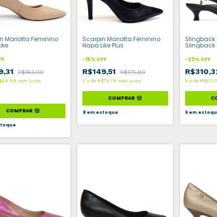
n Mariotta Feminino
Scarpin Mariotta Feminino
Slingback 
ike
Napa Like Plus
Slingback
FF
-
15
%
OFF
-
20
%
OFF
9,31
R$149,51
R$310,
R$163,90
R$175,90
$69,66
sem juros
2
x
de
R$74,76
sem juros
5
x
de
R$62,
COMPRAR
C
COMPRAR
8
em estoque
6
em estoq
toque