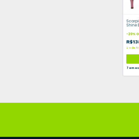
Scarpi
Shine B
-
20
%
O
R$13
2
x
de
R
7
em es