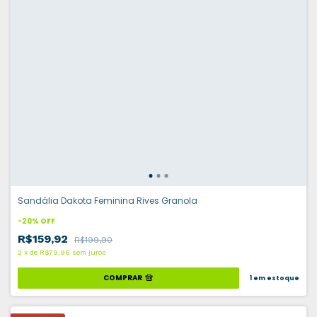
Sandália Dakota Feminina Rives Granola
-
20
%
OFF
R$159,92
R$199,90
2
x
de
R$79,96
sem juros
COMPRAR
1
em estoque