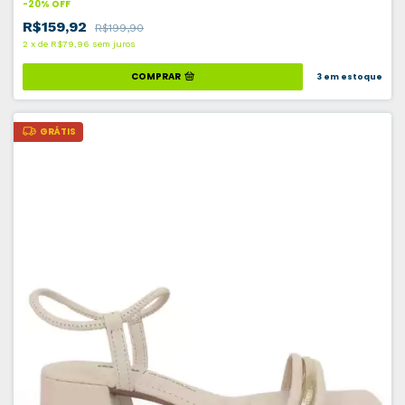
-
20
%
OFF
R$159,92
R$199,90
2
x
de
R$79,96
sem juros
COMPRAR
3
em estoque
GRÁTIS