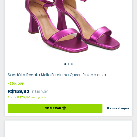
Sandália Renata Mello Feminina Queen Pink Metaliza
-
20
%
OFF
R$159,92
R$199,90
2
x
de
R$79,96
sem juros
COMPRAR
8
em estoque