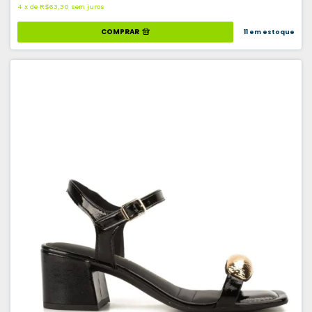
4
x
de
R$63,30
sem juros
COMPRAR
11
em estoque