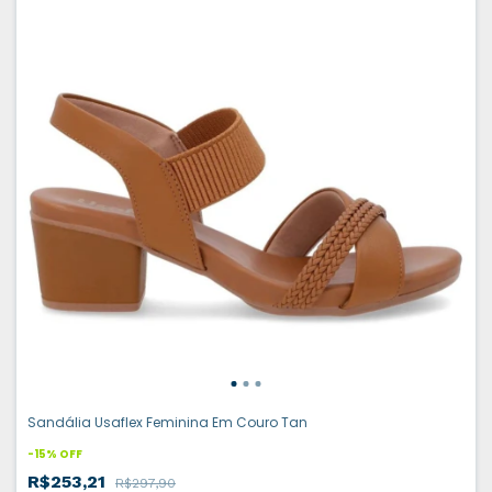
Sandália Usaflex Feminina Em Couro Tan
-
15
%
OFF
R$253,21
R$297,90