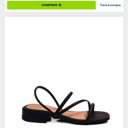
COMPRAR
3
em estoque