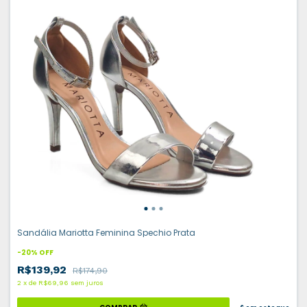
Sandália Mariotta Feminina Spechio Prata
-
20
%
OFF
R$139,92
R$174,90
2
x
de
R$69,96
sem juros