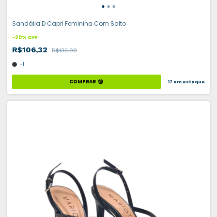
Sandália D Capri Feminina Com Salto
-
20
%
OFF
R$106,32
R$132,90
+1
COMPRAR
17
em estoque