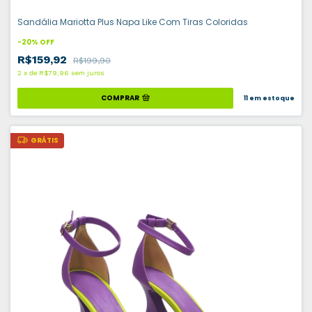
Sandália Mariotta Plus Napa Like Com Tiras Coloridas
-
20
%
OFF
R$159,92
R$199,90
2
x
de
R$79,96
sem juros
COMPRAR
11
em estoque
GRÁTIS