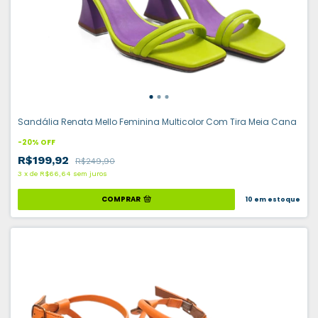
Sandália Renata Mello Feminina Multicolor Com Tira Meia Cana
-
20
%
OFF
R$199,92
R$249,90
3
x
de
R$66,64
sem juros
COMPRAR
10
em estoque