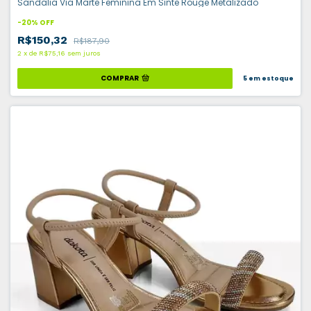
Sandalia Via Marte Feminina Em Sinte Rouge Metalizado
-
20
%
OFF
R$150,32
R$187,90
2
x
de
R$75,16
sem juros
COMPRAR
5
em estoque