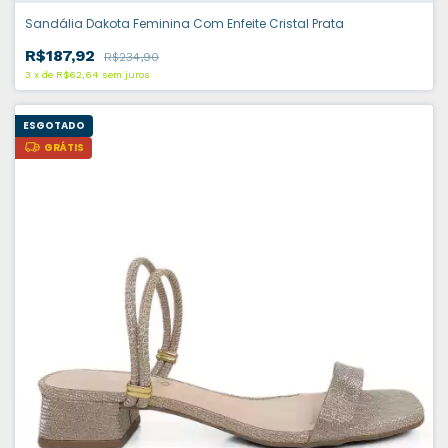
Sandália Dakota Feminina Com Enfeite Cristal Prata
R$187,92
R$234,90
3
x
de
R$62,64
sem juros
ESGOTADO
GRÁTIS