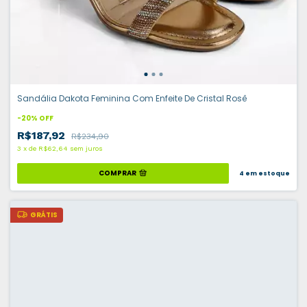
Sandália Dakota Feminina Com Enfeite De Cristal Rosê
-
20
%
OFF
R$187,92
R$234,90
3
x
de
R$62,64
sem juros
COMPRAR
4
em estoque
GRÁTIS