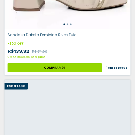
Sandalia Dakota Feminina Rives Tule
-
20
%
OFF
R$139,92
R$174,90
2
x
de
R$69,96
sem juros
COMPRAR
1
em estoque
ESGOTADO