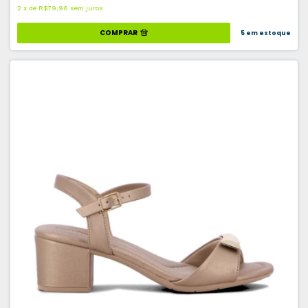
2
x
de
R$79,96
sem juros
COMPRAR
5
em estoque