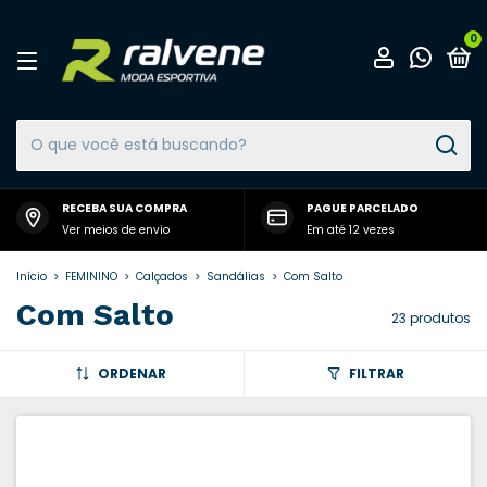
0
RECEBA SUA COMPRA
PAGUE PARCELADO
Ver meios de envio
Em até 12 vezes
Início
>
FEMININO
>
Calçados
>
Sandálias
>
Com Salto
Com Salto
23 produtos
ORDENAR
FILTRAR