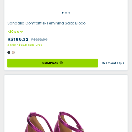
Sandália Comfortflex Feminina Salto Bloco
-
20
%
OFF
R$186,32
R$232,90
3
x
de
R$62,11
sem juros
COMPRAR
15
em estoque