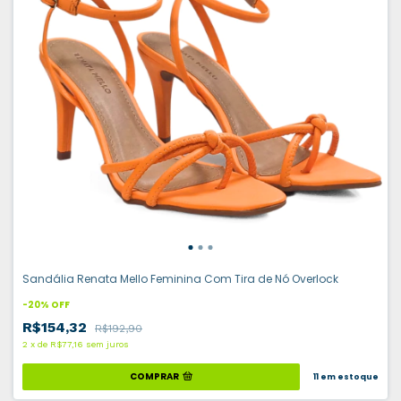
Sandália Renata Mello Feminina Com Tira de Nó Overlock
-
20
%
OFF
R$154,32
R$192,90
2
x
de
R$77,16
sem juros
COMPRAR
11
em estoque