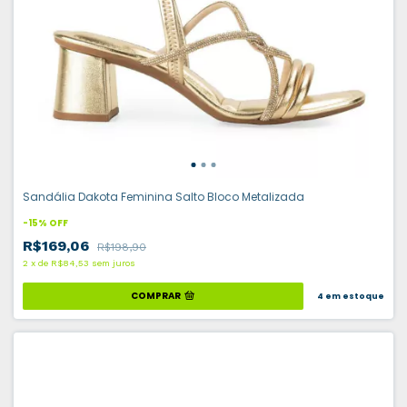
Sandália Dakota Feminina Salto Bloco Metalizada
-
15
%
OFF
R$169,06
R$198,90
2
x
de
R$84,53
sem juros
COMPRAR
4
em estoque