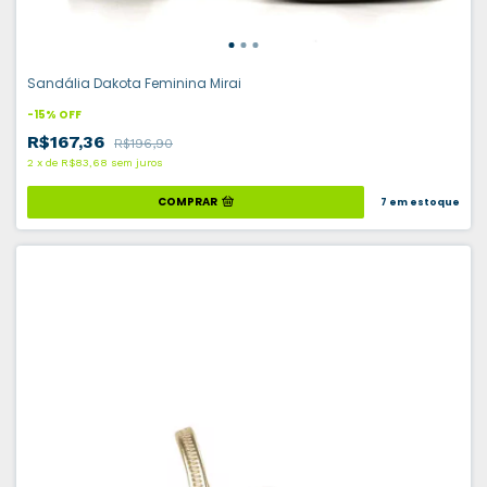
Sandália Dakota Feminina Mirai
-
15
%
OFF
R$167,36
R$196,90
2
x
de
R$83,68
sem juros
COMPRAR
7
em estoque