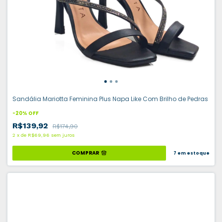
Sandália Mariotta Feminina Plus Napa Like Com Brilho de Pedras
-
20
%
OFF
R$139,92
R$174,90
2
x
de
R$69,96
sem juros
COMPRAR
7
em estoque