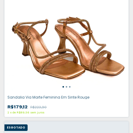
Sandalia Via Marte Feminina Em Sinte Rouge
R$179,12
R$223,90
2
x
de
R$89,56
sem juros
ESGOTADO