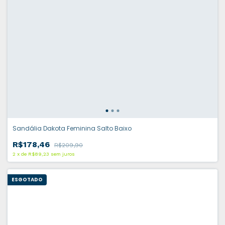
Sandália Dakota Feminina Salto Baixo
R$178,46
R$209,90
2
x
de
R$89,23
sem juros
ESGOTADO