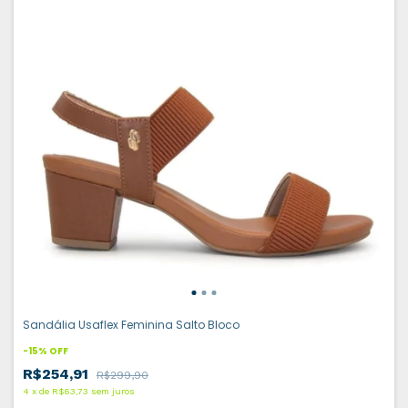
Sandália Usaflex Feminina Salto Bloco
-
15
%
OFF
R$254,91
R$299,90
4
x
de
R$63,73
sem juros