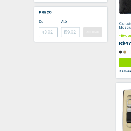
PREÇO
De
Até
Cartei
Mascu
Porta 
APLICAR
-
19
%
O
R$47
2
em es