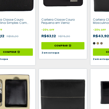
ra Classe Couro
Carteira Classe Couro
Carteira C
lina Simples Com
Pequena em Verniz
Masculina
Cartões
FF
-
20
%
OFF
-
20
%
OFF
,12
R$63,12
R$43,9
R$58,00
R$78,90
COMPRAR
COMPRAR
C
2
em estoque
toque
2
em estoq