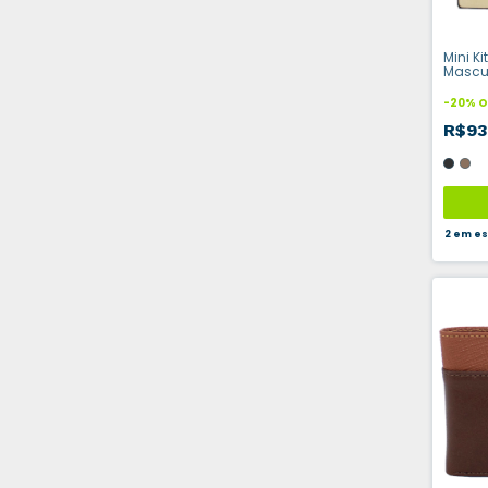
Mini K
Mascul
Chave
-
20
%
O
R$93
2
em es