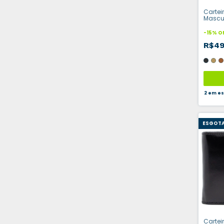
Cartei
Mascul
-
15
%
O
R$4
2
em es
ESGOT
Cartei