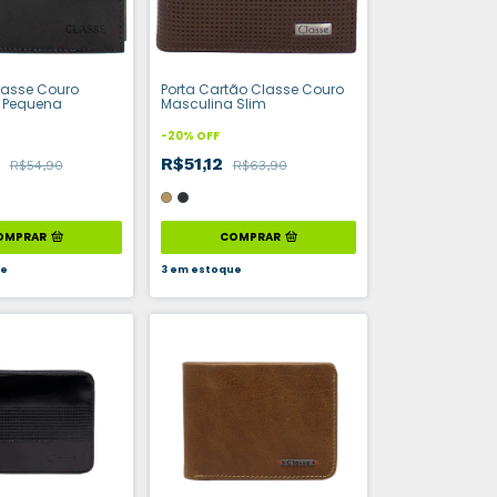
lasse Couro
Porta Cartão Classe Couro
 Pequena
Masculina Slim
-
20
%
OFF
2
R$51,12
R$54,90
R$63,90
OMPRAR
COMPRAR
ue
3
em estoque