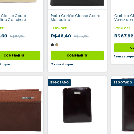
it Classe Couro
Porta Cartão Classe Couro
Carteira 
ino Carteira e
Masculina
Verniz co
iro
para Che
FF
-
20
%
OFF
-
20
%
OFF
,60
R$46,40
R$67,9
R$117,00
R$58,00
C
COMPRAR
COMPRAR
1
em estoqu
toque
2
em estoque
ESGOTADO
ESGOTADO