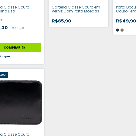
ra Classe Couro
Carteira Classe Couro em
Porta Doc
ino Lisa
Verniz Com Porta Moedas
Couro Femi
FF
R$65,90
R$49,9
9,30
R$58,00
COMPRAR
toque
ADO
ra Classe Couro