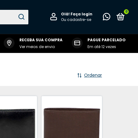
0
Olá!
Faça login
Ou cadastre-se
RECEBA SUA COMPRA
PAGUE PARCELADO
 RALVENE
Ver meios de envio
Em até 12 vezes
Ordenar