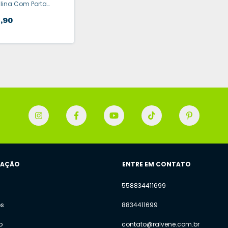
lina Com Porta
s Pequeno
,90
GAÇÃO
ENTRE EM CONTATO
558834411699
os
8834411699
o
contato@ralvene.com.br