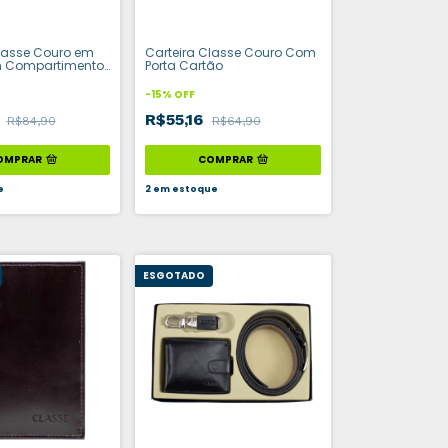
Classe Couro em
Carteira Classe Couro Com
m Compartimento
Porta Cartão
ques
-
15
%
OFF
2
R$55,16
R$84,90
R$64,90
OMPRAR
COMPRAR
e
2
em estoque
ESGOTADO