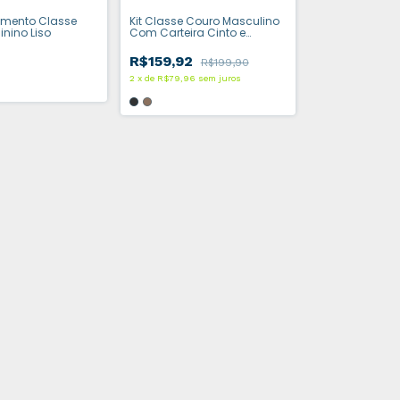
umento Classe
Kit Classe Couro Masculino
nino Liso
Com Carteira Cinto e
Chaveiro
0
R$159,92
R$199,90
2
x
de
R$79,96
sem juros