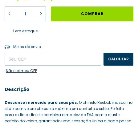
1
em estoque
ALTERAR CEP
Entregas para o CEP:
Meios de envio
CALCULAR
Não sei meu CEP
Descrição
Descanso merecido para seus pés.
O chinelo Reebok masculino
slide com velcro oferece o máximo em conforto e estilo. Perfeito
para o dia a dia, ele combina a maciez do EVA com o ajuste
perfeito do velcro, garantindo uma sensação única a cada passo.