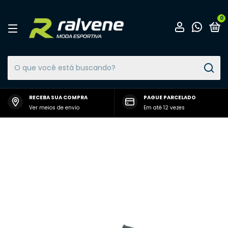
0
RECEBA SUA COMPRA
PAGUE PARCELADO
Ver meios de envio
Em até 12 vezes