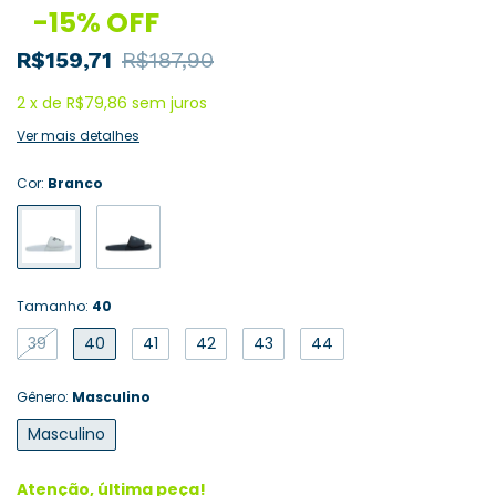
-
15
%
OFF
R$159,71
R$187,90
2
x
de
R$79,86
sem juros
Ver mais detalhes
Cor:
Branco
Tamanho:
40
39
40
41
42
43
44
Gênero:
Masculino
Masculino
Atenção, última peça!