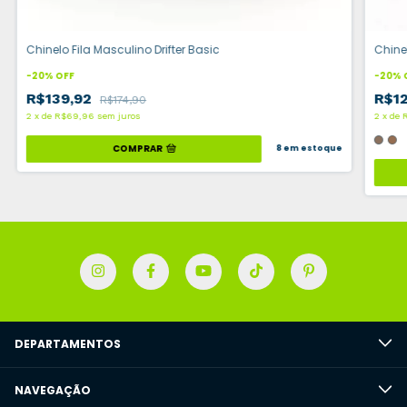
Chinelo Fila Masculino Drifter Basic
Chine
-
20
%
OFF
-
20
%
R$139,92
R$1
R$174,90
2
x
de
R$69,96
sem juros
2
x
de
COMPRAR
8
em estoque
DEPARTAMENTOS
NAVEGAÇÃO