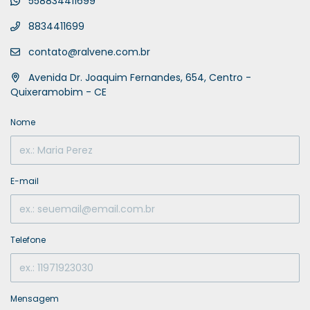
558834411699
8834411699
contato@ralvene.com.br
Avenida Dr. Joaquim Fernandes, 654, Centro -
Quixeramobim - CE
Nome
E-mail
Telefone
Mensagem