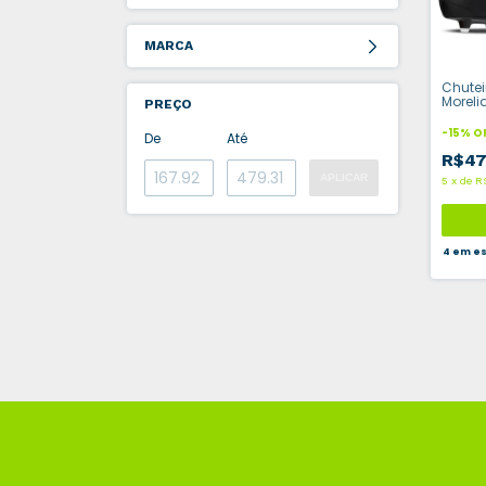
MARCA
Chutei
Morel
PREÇO
-
15
%
O
De
Até
R$47
APLICAR
5
x
de
R
4
em es