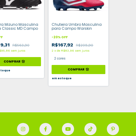
ra Mizuno Masculina
Chuteira Umbro Masculina
ia Classic MD Campo
para Campo Warskin
FF
-
20
%
OFF
9,31
R$167,92
R$563,90
R$209,90
$95,86
sem juros
2
x
de
R$83,96
sem juros
2 cores
COMPRAR
COMPRAR
toque
em estoque