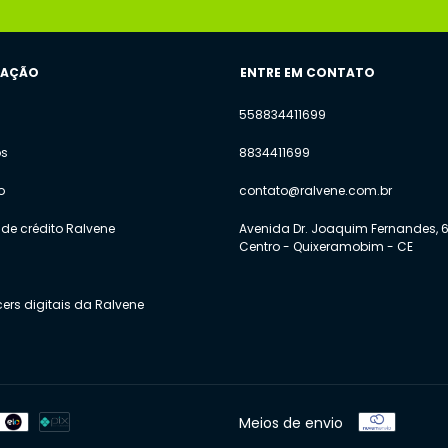
GAÇÃO
ENTRE EM CONTATO
558834411699
os
8834411699
o
contato@ralvene.com.br
de crédito Ralvene
Avenida Dr. Joaquim Fernandes, 6
Centro - Quixeramobim - CE
cers digitais da Ralvene
Meios de envio