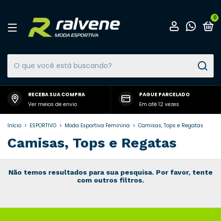
0
RECEBA SUA COMPRA
PAGUE PARCELADO
Ver meios de envio
Em até 12 vezes
Início
>
ESPORTIVO
>
Moda Esportiva Feminina
>
Camisas, Tops e Regatas
Camisas, Tops e Regatas
Não temos resultados para sua pesquisa. Por favor, tente
com outros filtros.