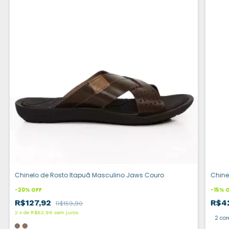
Chinelo de Rosto Itapuã Masculino Jaws Couro
Chine
-
20
%
OFF
-
15
%
O
R$127,92
R$4
R$159,90
2
x
de
R$63,96
sem juros
2 cor