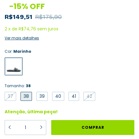
-
15
%
OFF
R$149,51
R$175,90
2
x
de
R$74,76
sem juros
Ver mais detalhes
Cor:
Marinho
Tamanho:
38
37
38
39
40
41
42
Atenção, última peça!