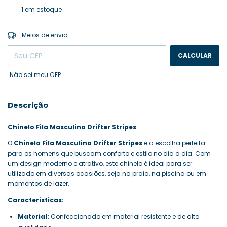
1
em estoque
ALTERAR CEP
Entregas para o CEP:
Meios de envio
CALCULAR
Não sei meu CEP
Descrição
Chinelo Fila Masculino Drifter Stripes
O
Chinelo Fila Masculino Drifter Stripes
é a escolha perfeita
para os homens que buscam conforto e estilo no dia a dia. Com
um design moderno e atrativo, este chinelo é ideal para ser
utilizado em diversas ocasiões, seja na praia, na piscina ou em
momentos de lazer.
Características:
Material:
Confeccionado em material resistente e de alta