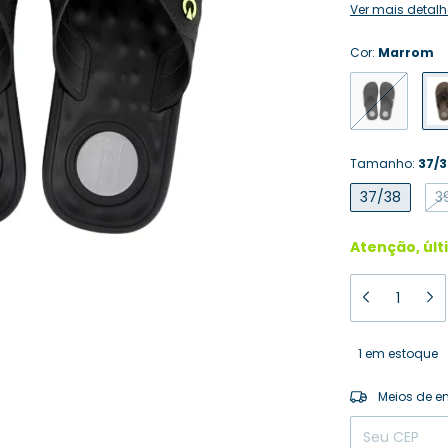
Ver mais detalh
Cor:
Marrom
Tamanho:
37/3
37/38
3
Atenção, últ
1
em estoque
Entregas para o
Meios de e