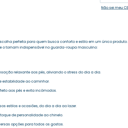
Não sei meu C
colha perfeita para quem busca conforto e estilo em um único produto.
que o tornam indispensável no guarda-roupa masculino:
ção relaxante aos pés, aliviando o stress do dia a dia.
e estabilidade ao caminhar.
rfeito aos pés e evita incômodos.
s estilos e ocasiões, do dia a dia ao lazer.
 toque de personalidade ao chinelo.
versas opções para todos os gostos.