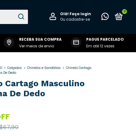
0
Olá!
Faça login
Ou cadastre-se
RECEBA SUA COMPRA
PAGUE PARCELADO
 RALVENE
Ver meios de envio
Em até 12 vezes
NO
>
Calçados
>
Chinelos e Sandálias
>
Chinelo Cartago
a De Dedo
o Cartago Masculino
ma De Dedo
FF
$67,90