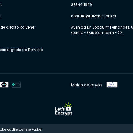
os
8834411699
o
contato@ralvene.com.br
de crédito Ralvene
Avenida Dr. Joaquim Fernandes, 6
Centro - Quixeramobim - CE
cers digitais da Ralvene
Meios de envio
dos os direitos reservados.