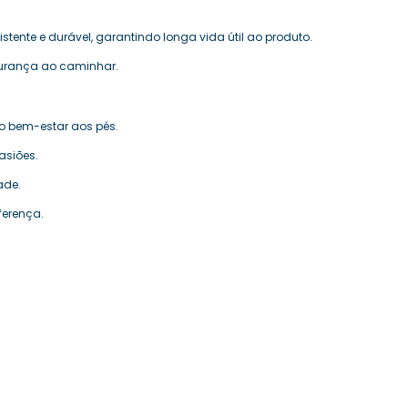
tente e durável, garantindo longa vida útil ao produto.
gurança ao caminhar.
do bem-estar aos pés.
asiões.
ade.
ferença.