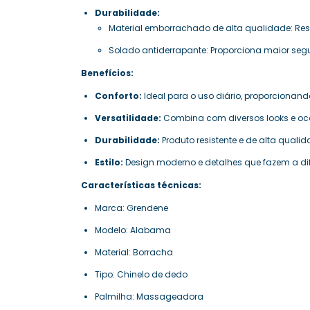
Durabilidade:
Material emborrachado de alta qualidade: Resis
Solado antiderrapante: Proporciona maior se
Benefícios:
Conforto:
Ideal para o uso diário, proporcionan
Versatilidade:
Combina com diversos looks e oc
Durabilidade:
Produto resistente e de alta qualid
Estilo:
Design moderno e detalhes que fazem a di
Características técnicas:
Marca: Grendene
Modelo: Alabama
Material: Borracha
Tipo: Chinelo de dedo
Palmilha: Massageadora