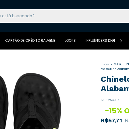
CARTÃO DE CRÉDITO RALVENE
LOOKS
INFLUÊNCERS DIGITAIS DA
Início
>
MASCULI
Masculino Alabam
Chinel
Alaba
SKU:
2549-7
-
15
%
O
R$57,71
R