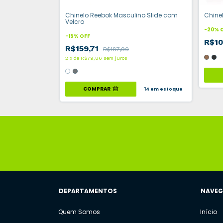
no Kivah TKS
Chinelo Reebok Masculino Slide com
Chine
Velcro
-
20
%
-
15
%
OFF
R$1
R$159,71
R$187,90
2
x
de
R$79,86
sem juros
7
em estoque
COMPRAR
14
em estoque
DEPARTAMENTOS
NAVE
Quem Somos
Início