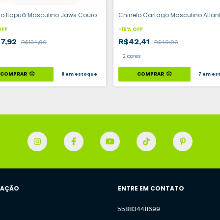
lo Itapuã Masculino Jaws Couro
Chinelo Cartago Masculino Atlan
OFF
-
15
%
OFF
07,92
R$42,41
R$134,90
R$49,90
2 cores
COMPRAR
COMPRAR
8
em estoque
7
em es
GAÇÃO
ENTRE EM CONTATO
558834411699