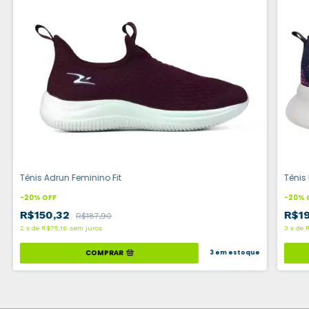
Tênis Adrun Feminino Fit
Tênis
-
20
%
OFF
-
20
%
R$150,32
R$1
R$187,90
2
x
de
R$75,16
sem juros
3
x
de
COMPRAR
3
em estoque