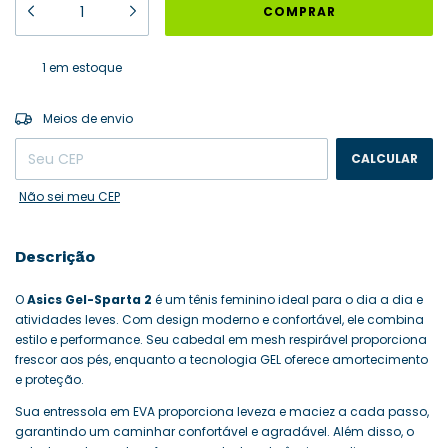
1
em estoque
ALTERAR CEP
Entregas para o CEP:
Meios de envio
CALCULAR
Não sei meu CEP
Descrição
O
Asics Gel-Sparta 2
é um tênis feminino ideal para o dia a dia e
atividades leves. Com design moderno e confortável, ele combina
estilo e performance. Seu cabedal em mesh respirável proporciona
frescor aos pés, enquanto a tecnologia GEL oferece amortecimento
e proteção.
Sua entressola em EVA proporciona leveza e maciez a cada passo,
garantindo um caminhar confortável e agradável. Além disso, o