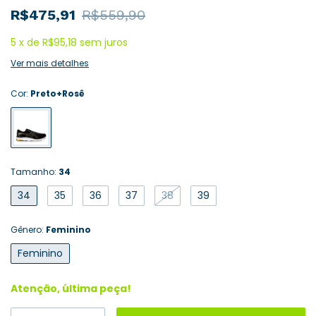
R$475,91
R$559,90
5
x
de
R$95,18
sem juros
Ver mais detalhes
Cor:
Preto+Rosê
Tamanho:
34
34
35
36
37
38
39
Gênero:
Feminino
Feminino
Atenção, última peça!