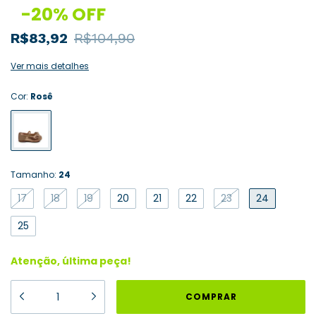
-
20
%
OFF
R$83,92
R$104,90
Ver mais detalhes
Cor:
Rosê
Tamanho:
24
17
18
19
20
21
22
23
24
25
Atenção, última peça!