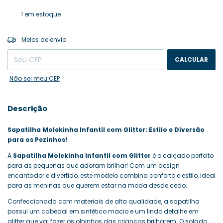
1
em estoque
ALTERAR CEP
Entregas para o CEP:
Meios de envio
CALCULAR
Não sei meu CEP
Descrição
Sapatilha Molekinha Infantil com Glitter: Estilo e Diversão
para os Pezinhos!
A
Sapatilha Molekinha Infantil com Glitter
é o calçado perfeito
para as pequenas que adoram brilhar! Com um design
encantador e divertido, este modelo combina conforto e estilo, ideal
para as meninas que querem estar na moda desde cedo.
Confeccionada com materiais de alta qualidade, a sapatilha
possui um cabedal em sintético macio e um lindo detalhe em
glitter que vai fazer os olhinhos das crianças brilharem. O solado