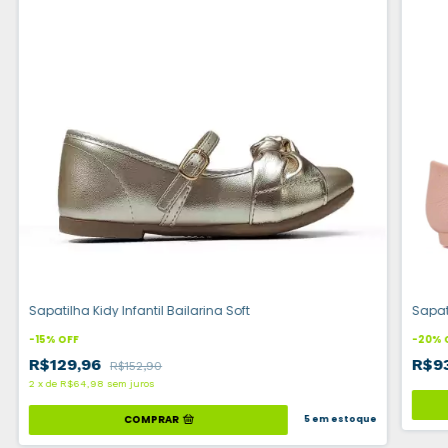
Sapatilha Kidy Infantil Bailarina Soft
Sapati
-
15
%
OFF
-
20
%
R$129,96
R$9
R$152,90
2
x
de
R$64,98
sem juros
COMPRAR
5
em estoque