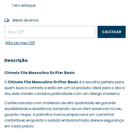
1
em estoque
ALTERAR CEP
Entregas para o CEP:
Meios de envio
CALCULAR
Não sei meu CEP
Descrição
Chinelo Fila Masculino Drifter Basic
O
Chinelo Fila Masculino Drifter Basic
é a escolha perfeita para
quem busca conforto e estilo em um só produto. Ideal para o dia a
dia, este chinelo combina praticidade com um design moderno.
Confeccionado com materiais de alta qualidade, ele garante
durabilidade e resistência, tornando-se um item essencial no seu
guarda-roupa. A palmilha macia proporciona um caminhar
confortável, enquanto o solado emborrachado oferece segurança
em cada passo.