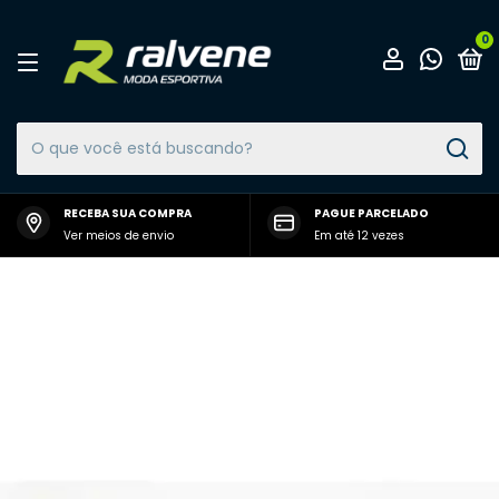
0
RECEBA SUA COMPRA
PAGUE PARCELADO
Ver meios de envio
Em até 12 vezes