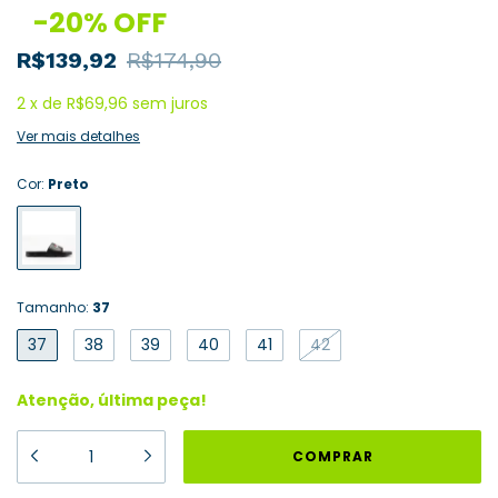
-
20
%
OFF
R$139,92
R$174,90
2
x
de
R$69,96
sem juros
Ver mais detalhes
Cor:
Preto
Tamanho:
37
37
38
39
40
41
42
Atenção, última peça!